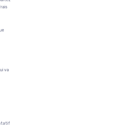
frais
que
ui va
ntatif