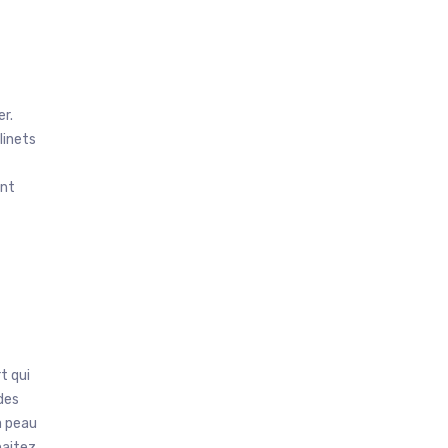
er.
linets
ant
t qui
des
a peau
haitez