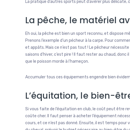
La pratique d’autres sports peut d’avérer plus délicate, 
La pêche, le matériel av
Eh oui, la pêche est bien un sport reconnu, et dispose mê
Prenons l’exemple d’un pécheur à la carpe. Pour commenc
et appâts. Mais ce n’est pas tout ! Le pêcheur nécessit
saisons d’hiver, c’est pire ! Il faut rester au chaud, don
que le poisson morde à l’hameçon.
Accumuler tous ces équipements engendre bien évidem
L’équitation, le bien-êt
Si vous faite de l’équitation en club, le coût peut être re
coûte cher. Il faut penser à acheter l’équipement nécess
cours, et ce n’est pas donné. Ensuite, il est temps pour 
du cheval, prévoir le budget nécessaire au bien-être du c