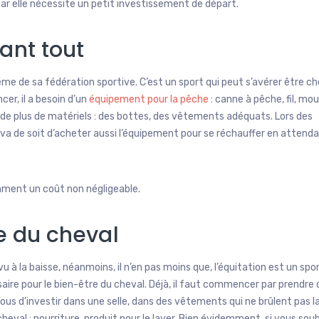
car elle nécessite un petit investissement de départ.
ant tout
me de sa fédération sportive. C’est un sport qui peut s’avérer être ch
er, il a besoin d’un
équipement pour la pêche
: canne à pêche, fil, mou
e de plus de matériels : des bottes, des vêtements adéquats. Lors des
c il va de soit d’acheter aussi l’équipement pour se réchauffer en attend
ment un coût non négligeable.
re du cheval
vu à la baisse, néanmoins, il n’en pas moins que, l’équitation est un spor
aire pour le bien-être du cheval. Déjà, il faut commencer par prendre 
vous d’investir dans une selle, dans des vêtements qui ne brûlent pas l
heval : nourriture, produit pour le laver. Bien évidemment, si vous sou