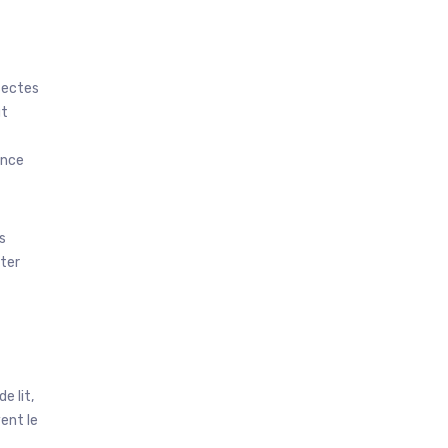
nsectes
ut
ence
s
eter
e lit,
ent le