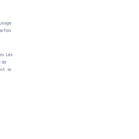
’usage
arfois
es. Les
t de
t : le