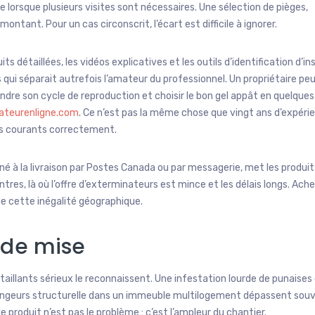
lorsque plusieurs visites sont nécessaires. Une sélection de pièges,
ntant. Pour un cas circonscrit, l’écart est difficile à ignorer.
ts détaillées, les vidéos explicatives et les outils d’identification d’i
ui séparait autrefois l’amateur du professionnel. Un propriétaire pe
dre son cycle de reproduction et choisir le bon gel appât en quelques
ateurenligne.com
. Ce n’est pas la même chose que vingt ans d’expéri
cas courants correctement.
iné à la livraison par Postes Canada ou par messagerie, met les produit
tres, là où l’offre d’exterminateurs est mince et les délais longs. Ach
 de cette inégalité géographique.
 de mise
aillants sérieux le reconnaissent. Une infestation lourde de punaises d
ongeurs structurelle dans un immeuble multilogement dépassent souv
le produit n’est pas le problème : c’est l’ampleur du chantier.