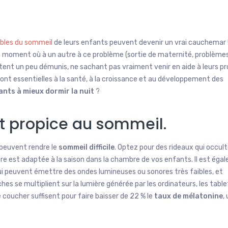
bles du sommeil
de leurs enfants peuvent devenir un vrai cauchemar 
un moment où à un autre à ce problème (sortie de maternité, problème
tent un peu démunis, ne sachant pas vraiment venir en aide à leurs p
ont essentielles à la santé, à la croissance et au développement des
ants à mieux dormir la nuit
?
 propice au sommeil.
 peuvent rendre le
sommeil difficile
. Optez pour des rideaux qui occult
e est adaptée à la saison dans la chambre de vos enfants. Il est éga
qui peuvent émettre des ondes lumineuses ou sonores très faibles, et
es se multiplient sur la lumière générée par les ordinateurs, les tabl
 coucher suffisent pour faire baisser de 22 % le
taux de mélatonine
,