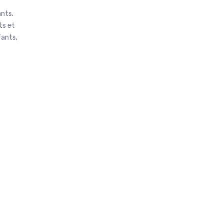
ants.
ts et
fants,