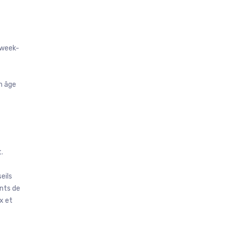
 week-
en âge
.
eils
ents de
x et