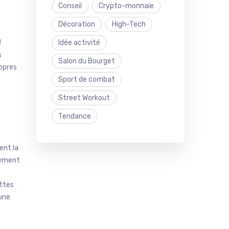
Conseil
Crypto-monnaie
Décoration
High-Tech
Idée activité
!
s
Salon du Bourget
ropres
Sport de combat
Street Workout
Tendance
ent la
lement
ettes
 une