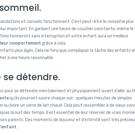
 sommeil.
mandations et conseils fonctionnent. C’est peut-être le conseil le plus
e plus important. En gardant une heure de coucher constante, même le
fonctionneront sans interruption et votre enfant aura un meilleur
lleur comportement
grâce à cela.
es enfants plus âgés. Cela ne fera que compliquer la tâche des enfants 
cher à une heure raisonnable.
e se détendre.
s pour se détendre mentalement et physiquement avant d’aller au lit
xante
qu’ils pourront suivre chaque soir : quelques minutes de simples
 ou boire un verre de lait chaud. Cela peut ressembler à de vieux cons
uis la nuit des temps. Il est essentiel de leur réserver de vrais mom
 leurs parents. Ces moments de douceur et d’intimité sont très précieu
l’enfant
.