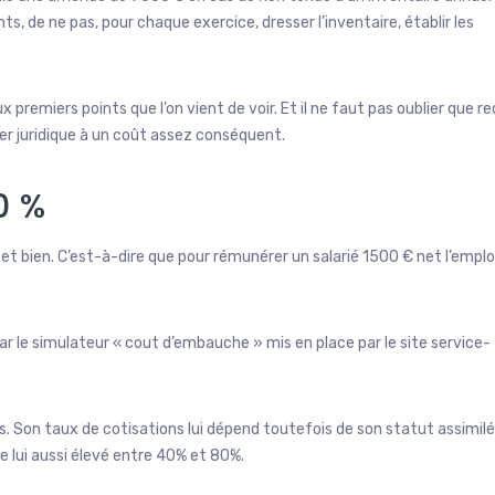
s, de ne pas, pour chaque exercice, dresser l’inventaire, établir les
ux premiers points que l’on vient de voir. Et il ne faut pas oublier que re
ler juridique à un coût assez conséquent.
0 %
l et bien. C’est-à-dire que pour rémunérer un salarié 1500 € net l’empl
 par le simulateur « cout d’embauche » mis en place par le site service-
s. Son taux de cotisations lui dépend toutefois de son statut assimilé
te lui aussi élevé entre 40% et 80%.