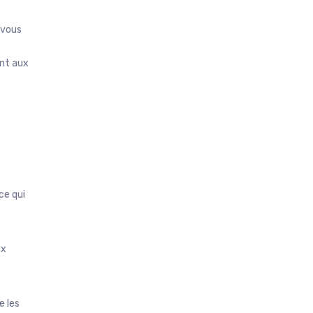
 vous
ant aux
ce qui
ux
e les