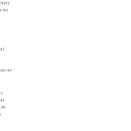
ckers,
r les
 et
xion en
rs
les
 de
s